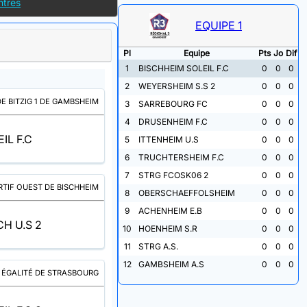
ntres
EQUIPE 1
Pl
Equipe
Pts
Jo
Dif
1
BISCHHEIM SOLEIL F.C
0
0
0
2
WEYERSHEIM S.S 2
0
0
0
E BITZIG 1 DE GAMBSHEIM
3
SARREBOURG FC
0
0
0
4
DRUSENHEIM F.C
0
0
0
IL F.C
5
ITTENHEIM U.S
0
0
0
6
TRUCHTERSHEIM F.C
0
0
0
7
STRG FCOSK06 2
0
0
0
TIF OUEST DE BISCHHEIM
8
OBERSCHAEFFOLSHEIM
0
0
0
9
ACHENHEIM E.B
0
0
0
H U.S 2
10
HOENHEIM S.R
0
0
0
11
STRG A.S.
0
0
0
12
GAMBSHEIM A.S
0
0
0
 ÉGALITÉ DE STRASBOURG