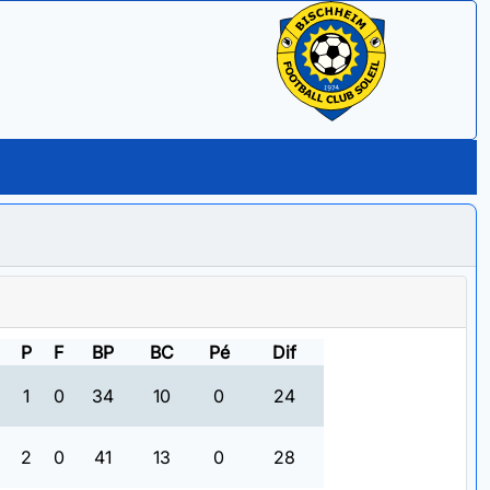
P
F
BP
BC
Pé
Dif
1
0
34
10
0
24
2
0
41
13
0
28