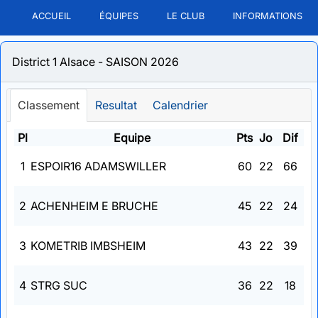
ACCUEIL
ÉQUIPES
LE CLUB
INFORMATIONS
District 1 Alsace - SAISON 2026
Classement
Resultat
Calendrier
Pl
Equipe
Pts
Jo
Dif
1
ESPOIR16 ADAMSWILLER
60
22
66
2
ACHENHEIM E BRUCHE
45
22
24
3
KOMETRIB IMBSHEIM
43
22
39
4
STRG SUC
36
22
18