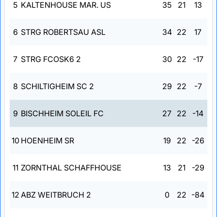
5
KALTENHOUSE MAR. US
35
21
13
6
STRG ROBERTSAU ASL
34
22
17
7
STRG FCOSK6 2
30
22
-17
8
SCHILTIGHEIM SC 2
29
22
-7
9
BISCHHEIM SOLEIL FC
27
22
-14
10
HOENHEIM SR
19
22
-26
11
ZORNTHAL SCHAFFHOUSE
13
21
-29
12
ABZ WEITBRUCH 2
0
22
-84