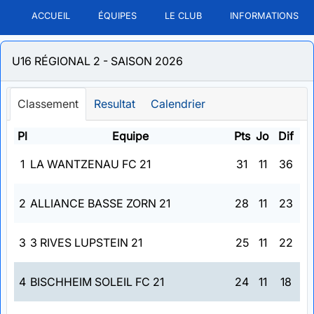
ACCUEIL
ÉQUIPES
LE CLUB
INFORMATIONS
U16 RÉGIONAL 2 - SAISON 2026
Classement
Resultat
Calendrier
Pl
Equipe
Pts
Jo
Dif
1
LA WANTZENAU FC 21
31
11
36
2
ALLIANCE BASSE ZORN 21
28
11
23
3
3 RIVES LUPSTEIN 21
25
11
22
4
BISCHHEIM SOLEIL FC 21
24
11
18