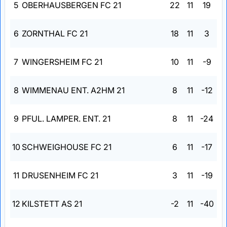
5
OBERHAUSBERGEN FC 21
22
11
19
6
ZORNTHAL FC 21
18
11
3
7
WINGERSHEIM FC 21
10
11
-9
8
WIMMENAU ENT. A2HM 21
8
11
-12
9
PFUL. LAMPER. ENT. 21
8
11
-24
10
SCHWEIGHOUSE FC 21
6
11
-17
11
DRUSENHEIM FC 21
3
11
-19
12
KILSTETT AS 21
-2
11
-40