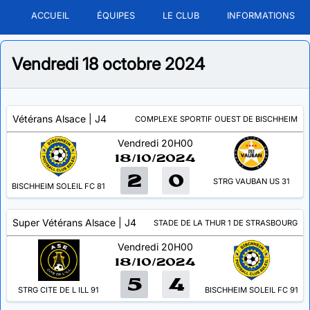
ACCUEIL
ÉQUIPES
LE CLUB
INFORMATIONS
Vendredi 18 octobre 2024
Vétérans Alsace
| J4
COMPLEXE SPORTIF OUEST DE BISCHHEIM
Vendredi 20H00
18/10/2024
2
0
STRG VAUBAN US 31
BISCHHEIM SOLEIL FC 81
Super Vétérans Alsace
| J4
STADE DE LA THUR 1 DE STRASBOURG
Vendredi 20H00
18/10/2024
5
4
STRG CITE DE L ILL 91
BISCHHEIM SOLEIL FC 91